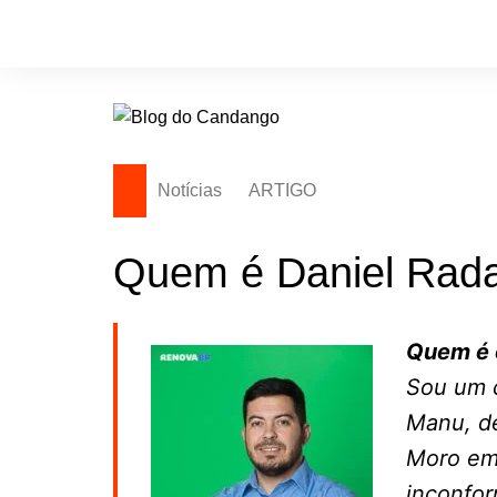
Ir
para
o
conteúdo
Notícias
ARTIGO
Quem é Daniel Rad
Quem é
Sou um c
Manu, de
Moro em 
inconfor