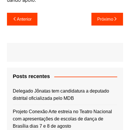
dando apoio.
Navegação
Anterior
Próximo
de
Post
Posts recentes
Delegado Jônatas tem candidatura a deputado
distrital oficializada pelo MDB
Projeto Conexão Arte estreia no Teatro Nacional
com apresentações de escolas de dança de
Brasília dias 7 e 8 de agosto