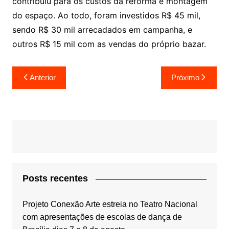
contribuiu para os custos da reforma e montagem
do espaço. Ao todo, foram investidos R$ 45 mil,
sendo R$ 30 mil arrecadados em campanha, e
outros R$ 15 mil com as vendas do próprio bazar.
Navegação
Anterior
Próximo
de
Post
Posts recentes
Projeto Conexão Arte estreia no Teatro Nacional
com apresentações de escolas de dança de