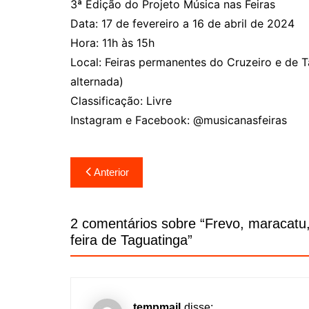
3ª Edição do Projeto Música nas Feiras
Data: 17 de fevereiro a 16 de abril de 2024
Hora: 11h às 15h
Local: Feiras permanentes do Cruzeiro e de
alternada)
Classificação: Livre
Instagram e Facebook: @musicanasfeiras
Navegação
Anterior
de
Post
2 comentários sobre “
Frevo, maracatu,
feira de Taguatinga
”
tempmail
disse: