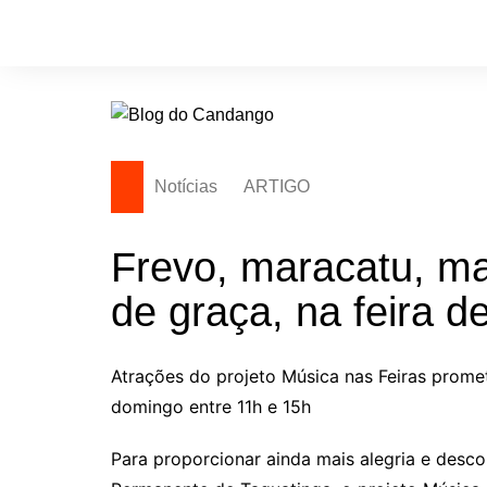
Ir
para
o
conteúdo
Notícias
ARTIGO
Frevo, maracatu, ma
de graça, na feira d
Atrações do projeto Música nas Feiras prom
domingo entre 11h e 15h
Para proporcionar ainda mais alegria e descon