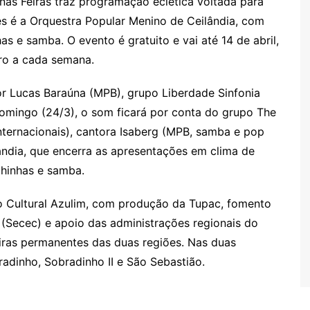
nas Feiras traz programação eclética voltada para
s é a Orquestra Popular Menino de Ceilândia, com
s e samba. O evento é gratuito e vai até 14 de abril,
ro a cada semana.
r Lucas Baraúna (MPB), grupo Liberdade Sinfonia
 domingo (24/3), o som ficará por conta do grupo The
nternacionais), cantora Isaberg (MPB, samba e pop
ândia, que encerra as apresentações em clima de
chinhas e samba.
po Cultural Azulim, com produção da Tupac, fomento
 (Secec) e apoio das administrações regionais do
eiras permanentes das duas regiões. Nas duas
radinho, Sobradinho II e São Sebastião.