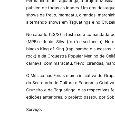
Permanente de Taguatinga, o projeto Música 
público de todas as idades. Um dos destaque
shows de frevo, maracatu, cirandas, marchinha
alternando shows em Taguatinga e no Cruzei
No sábado (23/3) a festa será comandada po
(MPB) e Junior Silva (forró e sertanejo). No
blacks King of King (rap, samba e sucessos i
rock) e da Orquestra Popular Menino de Ceil
carnaval com maracatu, frevo, cirandas, mar
O Música nas Feiras é uma iniciativa do Gru
da Secretaria de Cultura e Economia Criativa
Cruzeiro e de Taguatinga, e as respectivas f
edições anteriores, o projeto passou por Sob
Serviço: