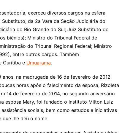
osentadoria, exerceu diversos cargos na esfera
al Substituto, da 2a Vara da Seção Judiciária do
iciária do Rio Grande do Sul; Juiz Substituto do
os biênios); Ministro do Tribunal Federal de
inistração do Tribunal Regional Federal; Ministro
992), entre outros cargos. Também
e Curitiba e
Umuarama
.
79 anos, na madrugada de 16 de fevereiro de 2012,
poucas horas após o falecimento da esposa, Rizoleta
Em 14 de fevereiro de 2014, no segundo aniversário
ua esposa Mary, foi fundado o Instituto Milton Luiz
assistência sociais, bem como estudos e iniciativas
le que lhe deu o nome.
nteressante de acompanhar e admirar. Assista o vídeo