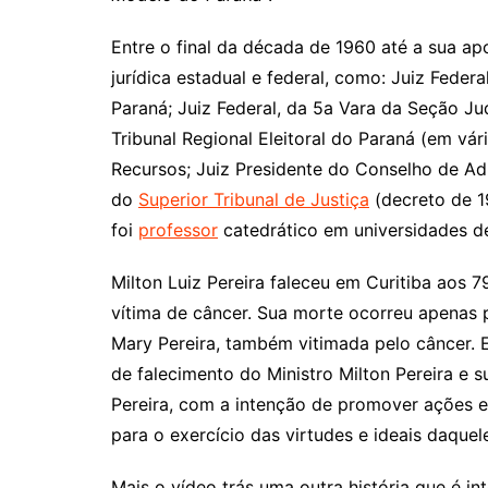
Entre o final da década de 1960 até a sua ap
jurídica estadual e federal, como: Juiz Feder
Paraná; Juiz Federal, da 5a Vara da Seção Jud
Tribunal Regional Eleitoral do Paraná (em vári
Recursos; Juiz Presidente do Conselho de Adm
do
Superior Tribunal de Justiça
(decreto de 1
foi
professor
catedrático em universidades d
Milton Luiz Pereira faleceu em Curitiba aos 
vítima de câncer. Sua morte ocorreu apenas 
Mary Pereira, também vitimada pelo câncer. 
de falecimento do Ministro Milton Pereira e s
Pereira, com a intenção de promover ações e 
para o exercício das virtudes e ideais daque
Mais o vídeo trás uma outra história que é i