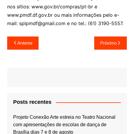
nos sítios: www.gov.br/compras/pt-br e
www.pmdf.df.gov.br ou mais informações pelo e-
mail: splpmdf@gmail.com e no tel.: (61) 3190-5557.
Navegação
Anterior
Próximo
de
Post
Posts recentes
Projeto Conexão Arte estreia no Teatro Nacional
com apresentações de escolas de dança de
Brasília dias 7 e 8 de agosto