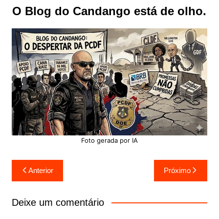
O Blog do Candango está de olho.
Foto gerada por IA
Navegação
Anterior
Próximo
de
Post
Deixe um comentário