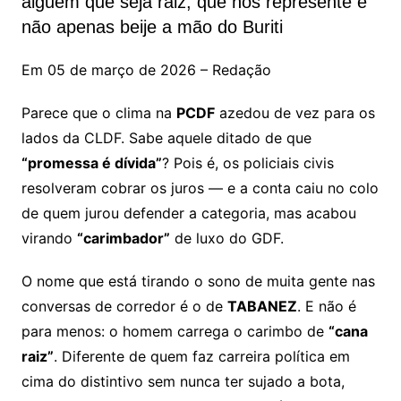
alguém que seja raiz, que nos represente e
não apenas beije a mão do Buriti
Em 05 de março de 2026 – Redação
Parece que o clima na
PCDF
azedou de vez para os
lados da CLDF. Sabe aquele ditado de que
“promessa é dívida”
? Pois é, os policiais civis
resolveram cobrar os juros — e a conta caiu no colo
de quem jurou defender a categoria, mas acabou
virando
“carimbador”
de luxo do GDF.
O nome que está tirando o sono de muita gente nas
conversas de corredor é o de
TABANEZ
. E não é
para menos: o homem carrega o carimbo de
“cana
raiz”
. Diferente de quem faz carreira política em
cima do distintivo sem nunca ter sujado a bota,