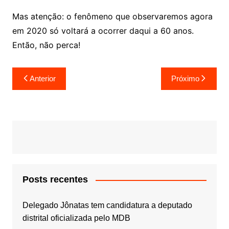
Mas atenção: o fenômeno que observaremos agora
em 2020 só voltará a ocorrer daqui a 60 anos.
Então, não perca!
Navegação
Anterior
Próximo
de
Post
Posts recentes
Delegado Jônatas tem candidatura a deputado
distrital oficializada pelo MDB