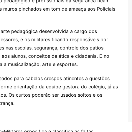
ho pedagógico e profissionais da segurança ficam
os muros pinchados em tom de ameaça aos Policiais
parte pedagógica desenvolvida a cargo dos
essores, e os militares ficando responsáveis por
s nas escolas, segurança, controle dos pátios,
o aos alunos, conceitos de ética e cidadania. E no
a a musicalização, arte e esportes.
eados para cabelos crespos atinentes a questões
nforme orientação da equipe gestora do colégio, já as
os. Os curtos poderão ser usados soltos e os
trança.
Militares especifica e classifica as faltas