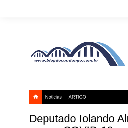
Ir
para
o
conteúdo
Notícias
ARTIGO
Deputado Iolando Al