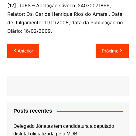
[12] TJES –
Apelação Cível n. 24070071899
,
Relator: Ds. Carlos Henrique Rios do Amaral. Data
de Julgamento: 11/11/2008, data da Publicação no
Diário: 16/02/2009.
Navegação
Anterior
Próximo
de
Post
Posts recentes
Delegado Jônatas tem candidatura a deputado
distrital oficializada pelo MDB