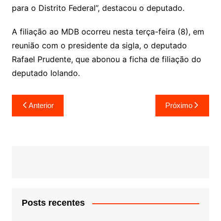
para o Distrito Federal”, destacou o deputado.
A filiação ao MDB ocorreu nesta terça-feira (8), em
reunião com o presidente da sigla, o deputado
Rafael Prudente, que abonou a ficha de filiação do
deputado Iolando.
Navegação
Anterior
Próximo
de
Post
Posts recentes