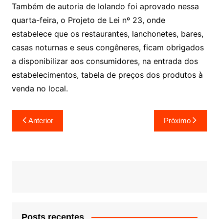
Também de autoria de Iolando foi aprovado nessa
quarta-feira, o Projeto de Lei nº 23, onde
estabelece que os restaurantes, lanchonetes, bares,
casas noturnas e seus congêneres, ficam obrigados
a disponibilizar aos consumidores, na entrada dos
estabelecimentos, tabela de preços dos produtos à
venda no local.
Navegação
Anterior
Próximo
de
Post
Posts recentes