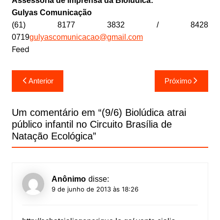
Assessoria de imprensa da Biolúdica:
Gulyas Comunicação
(61) 8177 3832 / 8428
0719
gulyascomunicacao@gmail.com
Feed
Navegação
Anterior
Próximo
de
Post
Um comentário em “
(9/6) Biolúdica atrai
público infantil no Circuito Brasília de
Natação Ecológica
”
Anônimo
disse:
9 de junho de 2013 às 18:26