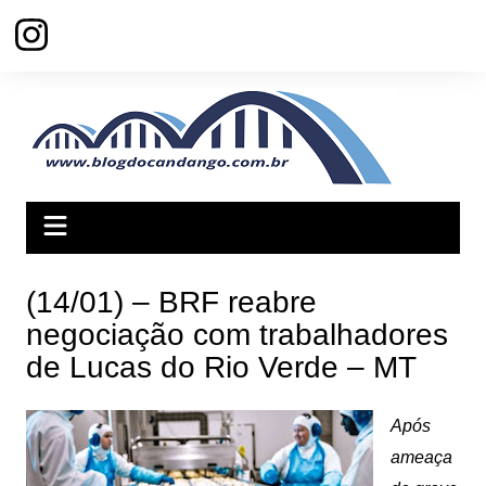
Ir
para
o
conteúdo
(14/01) – BRF reabre
negociação com trabalhadores
de Lucas do Rio Verde – MT
Após
ameaça