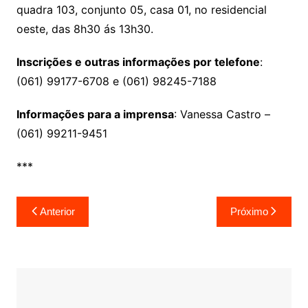
quadra 103, conjunto 05, casa 01, no residencial
oeste, das 8h30 ás 13h30.
Inscrições e outras informações por telefone
:
(061) 99177-6708 e (061) 98245-7188
Informações para a imprensa
: Vanessa Castro –
(061) 99211-9451
***
Navegação
Anterior
Próximo
de
Post