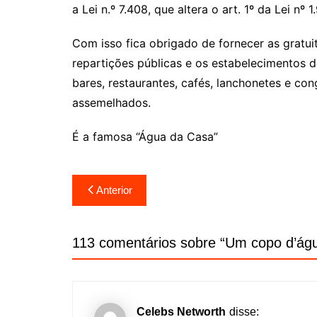
a Lei n.º 7.408, que altera o art. 1º da Lei nº
Com isso fica obrigado de fornecer as gratui
repartições públicas e os estabelecimentos d
bares, restaurantes, cafés, lanchonetes e co
assemelhados.
É a famosa “Água da Casa”
Navegação
Anterior
de
Post
113 comentários sobre “
Um copo d’águ
Celebs Networth
disse: