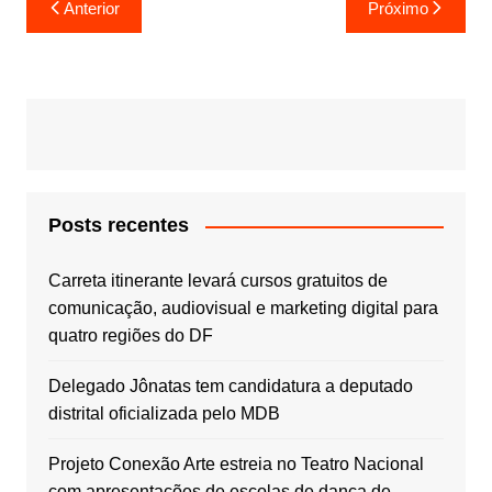
Navegação
Anterior
Próximo
de
Post
Posts recentes
Carreta itinerante levará cursos gratuitos de
comunicação, audiovisual e marketing digital para
quatro regiões do DF
Delegado Jônatas tem candidatura a deputado
distrital oficializada pelo MDB
Projeto Conexão Arte estreia no Teatro Nacional
com apresentações de escolas de dança de