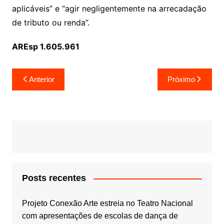
aplicáveis” e “agir negligentemente na arrecadação
de tributo ou renda”.
AREsp 1.605.961
Navegação
Anterior
Próximo
de
Post
Posts recentes
Projeto Conexão Arte estreia no Teatro Nacional
com apresentações de escolas de dança de