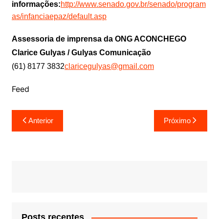
informações:
http://www.senado.gov.br/senado/program
as/infanciaepaz/default.asp
Assessoria de imprensa da ONG ACONCHEGO
Clarice Gulyas / Gulyas Comunicação
(61) 8177 3832
claricegulyas@gmail.com
Feed
Navegação
Anterior
Próximo
de
Post
Posts recentes