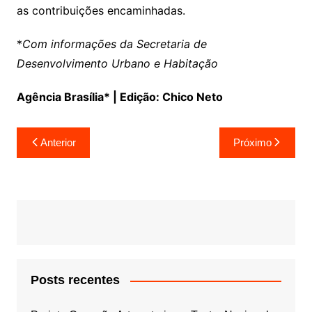
as contribuições encaminhadas.
*
Com informações da Secretaria de
Desenvolvimento Urbano e Habitação
Agência Brasília* | Edição: Chico Neto
Navegação
Anterior
Próximo
de
Post
Posts recentes