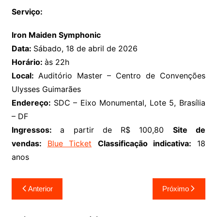
Serviço:
Iron Maiden Symphonic
Data:
Sábado, 18 de abril de 2026
Horário:
às 22h
Local:
Auditório Master – Centro de Convenções
Ulysses Guimarães
Endereço:
SDC – Eixo Monumental, Lote 5, Brasília
– DF
Ingressos:
a partir de R$ 100,80
Site de
vendas:
Blue Ticket
Classificação indicativa:
18
anos
Navegação
Anterior
Próximo
de
Post