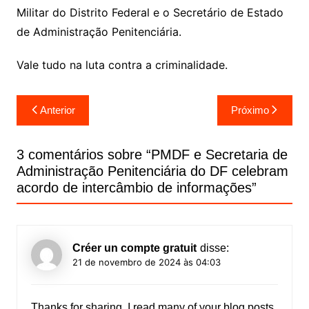
Militar do Distrito Federal e o Secretário de Estado
de Administração Penitenciária.
Vale tudo na luta contra a criminalidade.
Navegação
Anterior
Próximo
de
Post
3 comentários sobre “
PMDF e Secretaria de
Administração Penitenciária do DF celebram
acordo de intercâmbio de informações
”
Créer un compte gratuit
disse:
21 de novembro de 2024 às 04:03
Thanks for sharing. I read many of your blog posts,