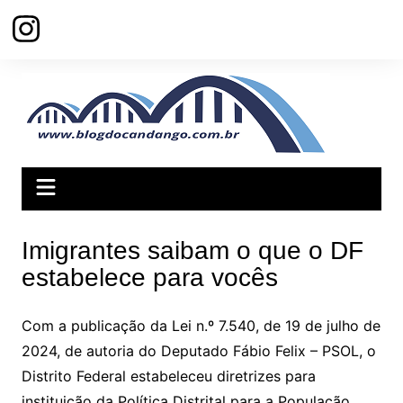
Ir
para
o
conteúdo
Imigrantes saibam o que o DF
estabelece para vocês
Com a publicação da Lei n.º 7.540, de 19 de julho de
2024, de autoria do Deputado Fábio Felix – PSOL, o
Distrito Federal estabeleceu diretrizes para
instituição da Política Distrital para a População