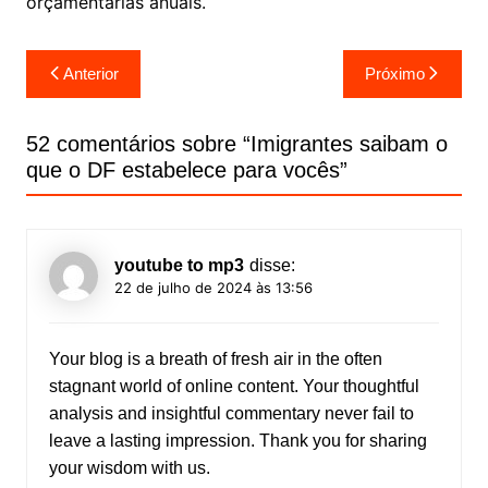
orçamentárias anuais.
Navegação
Anterior
Próximo
de
Post
52 comentários sobre “
Imigrantes saibam o
que o DF estabelece para vocês
”
youtube to mp3
disse:
22 de julho de 2024 às 13:56
Your blog is a breath of fresh air in the often
stagnant world of online content. Your thoughtful
analysis and insightful commentary never fail to
leave a lasting impression. Thank you for sharing
your wisdom with us.