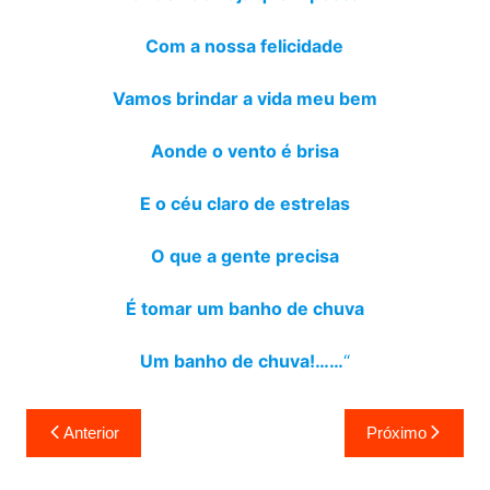
Com a nossa felicidade
Vamos brindar a vida meu bem
Aonde o vento é brisa
E o céu claro de estrelas
O que a gente precisa
É tomar um banho de chuva
Um banho de chuva!……
“
Navegação
Anterior
Próximo
de