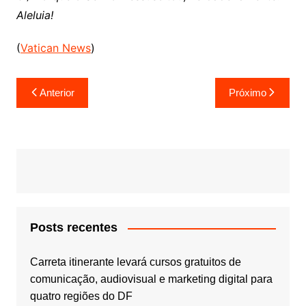
Aleluia!
(
Vatican News
)
Navegação
Anterior
Próximo
de
Post
Posts recentes
Carreta itinerante levará cursos gratuitos de
comunicação, audiovisual e marketing digital para
quatro regiões do DF