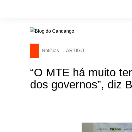
Ir
para
o
conteúdo
Notícias
ARTIGO
“O MTE há muito tem
dos governos”, diz B
“O MTE há muito te
governos”,