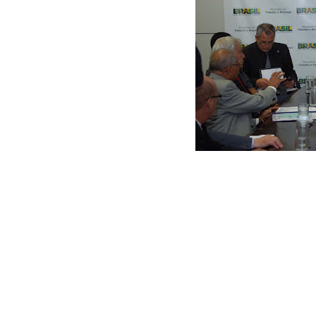
MTE: audiência intr
as regras de conce
Após debater reformulação da Portaria 186
Brizola Neto recebe reivindica