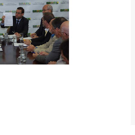
oduz discussão para alterar
ssão do registro sindical
/08 com as principais centrais sindicais, ministro
ções das confederações de trabalhadores