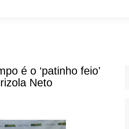
po é o ‘patinho feio’
rizola Neto
mpo é o ‘patinho feio’ dos
 diz Brizola Neto