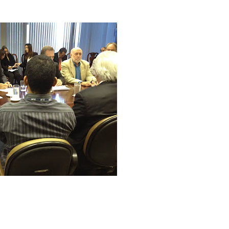
s governos”, diz Brizola Neto
 maior participação do Estado na defesa dos
 MTE está em processo de recuperação, mas com a
dos trabalhadores. “O MTE foi se tornando o “primo