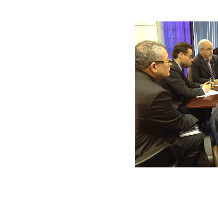
“O MTE há muito tempo é o ‘patinho feio’ do
Quanto ao compromisso e ao pedido de
trabalhadores, o ministro afirmou que o
proposta de atuar ativamente na proteção 