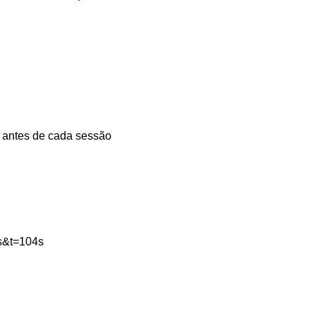
as antes de cada sessão
s&t=104s