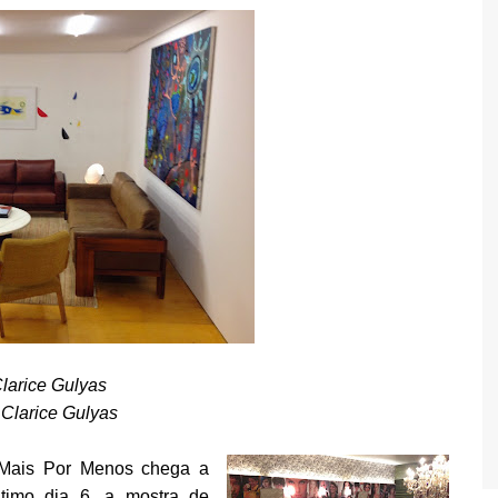
larice Gulyas
 Clarice Gulyas
 Mais Por Menos chega a
ltimo dia 6, a mostra de