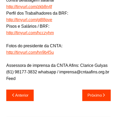
contra defasagem salarial
http://tinyurl.com/zkb8n4f
Perfil dos Trabalhadores da BRF:
http://tinyurl.com/gt88pve
Pisos e Salários / BRF:
http://tinyurl.com/hcczyhm
Fotos do presidente da CNTA:
http://tinyurl.com/hn9b45u
Assessora de imprensa da CNTA Afins:
Clarice Gulyas
(61) 98177-3832 whatsapp / imprensa@cntaafins.org.br
Feed
Navegação
Anterior
Próximo
de
Post