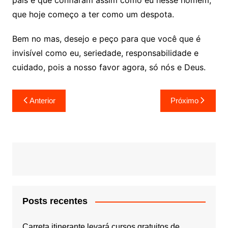
país e que confiaram assim como eu nesse homem,
que hoje começo a ter como um despota.
Bem no mas, desejo e peço para que você que é
invisível como eu, seriedade, responsabilidade e
cuidado, pois a nosso favor agora, só nós e Deus.
Navegação
Anterior
Próximo
de
Post
Posts recentes
Carreta itinerante levará cursos gratuitos de