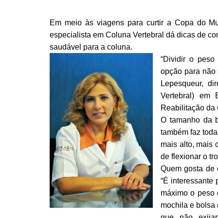
Em meio às viagens para curtir a Copa do Mun
especialista em Coluna Vertebral dá dicas de c
saudável para a coluna.
“Dividir o pes
opção para não s
Lepesqueur, dire
Vertebral) em 
Reabilitação da 
O tamanho da b
também faz toda
mais alto, mais
de flexionar o t
Quem gosta de c
“É interessante 
máximo o peso 
mochila e bolsa 
que não exija