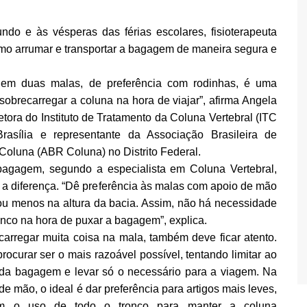
do e às vésperas das férias escolares, fisioterapeuta
omo arrumar e transportar a bagagem de maneira segura e
o em duas malas, de preferência com rodinhas, é uma
obrecarregar a coluna na hora de viajar”, afirma Angela
tora do Instituto de Tratamento da Coluna Vertebral (ITC
Brasília e representante da Associação Brasileira de
Coluna (ABR Coluna) no Distrito Federal.
agagem, segundo a especialista em Coluna Vertebral,
 a diferença. “Dê preferência às malas com apoio de mão
 ou menos na altura da bacia. Assim, não há necessidade
ronco na hora de puxar a bagagem”, explica.
arregar muita coisa na mala, também deve ficar atento.
procurar ser o mais razoável possível, tentando limitar ao
da bagagem e levar só o necessário para a viagem. Na
de mão, o ideal é dar preferência para artigos mais leves,
m o uso de todo o tronco para manter a coluna