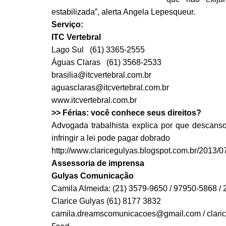
estabilizada”, alerta Angela Lepesqueur.
Serviço:
ITC Vertebral
Lago Sul (61) 3365-2555
Águas Claras (61) 3568-2533
brasilia@itcvertebral.com.br
aguasclaras@itcvertebral.com.br
www.itcvertebral.com.br
>> Férias: você conhece seus direitos?
Advogada trabalhista explica por que descans
infringir a lei pode pagar dobrado
http://www.claricegulyas.blogspot.com.br/2013/0
Assessoria de imprensa
Gulyas Comunicação
Camila Almeida: (21) 3579-9650 / 97950-5868 /
Clarice Gulyas (61) 8177 3832
camila.dreamscomunicacoes@gmail.com / clar
Feed