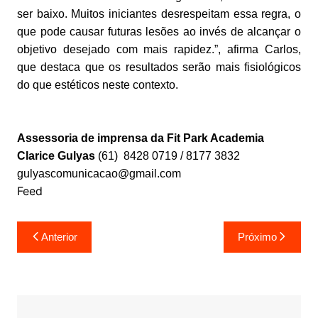
ser baixo. Muitos iniciantes desrespeitam essa regra, o
que pode causar futuras lesões ao invés de alcançar o
objetivo desejado com mais rapidez.”, afirma Carlos,
que destaca que os resultados serão mais fisiológicos
do que estéticos neste contexto.
Assessoria de imprensa da Fit Park Academia
Clarice Gulyas
(61) 8428 0719 / 8177 3832
gulyascomunicacao@gmail.com
Feed
Navegação
Anterior
Próximo
de
Post