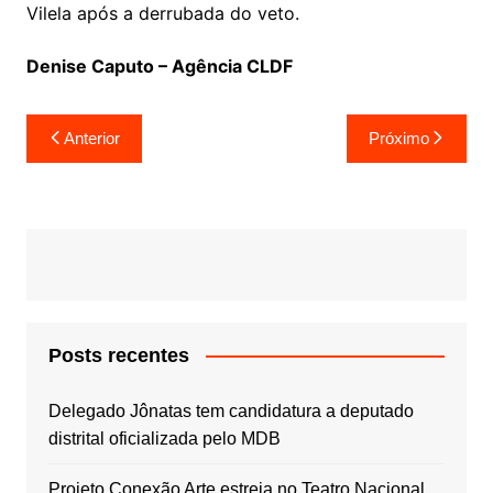
Vilela após a derrubada do veto.
Denise Caputo – Agência CLDF
Navegação
Anterior
Próximo
de
Post
Posts recentes
Delegado Jônatas tem candidatura a deputado
distrital oficializada pelo MDB
Projeto Conexão Arte estreia no Teatro Nacional