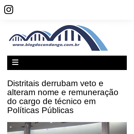
Ir
para
o
conteúdo
Distritais derrubam veto e
alteram nome e remuneração
do cargo de técnico em
Políticas Públicas