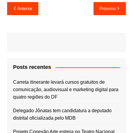
Navegação
Anterior
Próximo
de
Post
Posts recentes
Carreta itinerante levará cursos gratuitos de
comunicação, audiovisual e marketing digital para
quatro regiões do DF
Delegado Jônatas tem candidatura a deputado
distrital oficializada pelo MDB
Projeto Conexão Arte estreia no Teatro Nacional