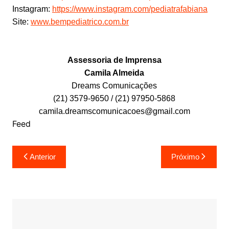
Instagram:
https://www.instagram.com/pediatrafabiana
Site:
www.bempediatrico.com.br
Assessoria de Imprensa
Camila Almeida
Dreams Comunicações
(21) 3579-9650 / (21) 97950-5868
camila.dreamscomunicacoes@gmail.com
Feed
Navegação
Anterior
Próximo
de
Post