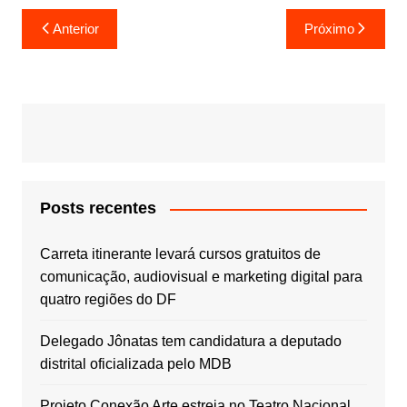
Navegação
Anterior
Próximo
de
Post
Posts recentes
Carreta itinerante levará cursos gratuitos de
comunicação, audiovisual e marketing digital para
quatro regiões do DF
Delegado Jônatas tem candidatura a deputado
distrital oficializada pelo MDB
Projeto Conexão Arte estreia no Teatro Nacional