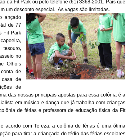
ção da Fit Park ou pelo telefone (61) 3368-2001. Pais que
am um desconto especial. As vagas são limitadas.
o lançado
tal de 77
s Fit Park
 capoeira,
tesouro,
asseio no
ue Olho’s
 conta de
a casa de
ições de
Uma das nossas principais apostas para essa colônia é a
ialista em música e dança que já trabalha com crianças
lônia de férias e professora de educação física da Fit
e acordo com Tereza, a colônia de férias é uma ótima
pção para tirar a criançada do tédio das férias escolares