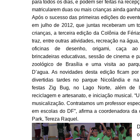
para todos os dias, e podem ser feitas na recep
matricularem duas ou mais crianças ainda ganh
Após o sucesso das primeiras edições do event
em julho de 2012, que juntas receberam um to
crianças, a terceira edição da Colônia de Féria
traz, entre outras atividades, recreação na água,
oficinas de desenho, origami, caça ao 
brincadeiras educativas, sessão de cinema e p
zoológico de Brasília e uma visita ao parq
D’agua. As novidades desta edição ficam por
divertidas tardes no parque Nicolândia e n
festas Zig Bug, no Lago Norte, além de l
reciclagem e artesanato, e iniciação musical. “
musicalização. Contratamos um professor espec
em escolas do DF”, afirma a coordenadora da co
Park, Tereza Raquel.
D
o