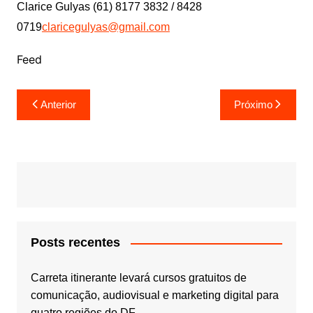
Clarice Gulyas (61) 8177 3832 / 8428
0719
claricegulyas@gmail.com
Feed
Navegação
Anterior
Próximo
de
Post
Posts recentes
Carreta itinerante levará cursos gratuitos de
comunicação, audiovisual e marketing digital para
quatro regiões do DF