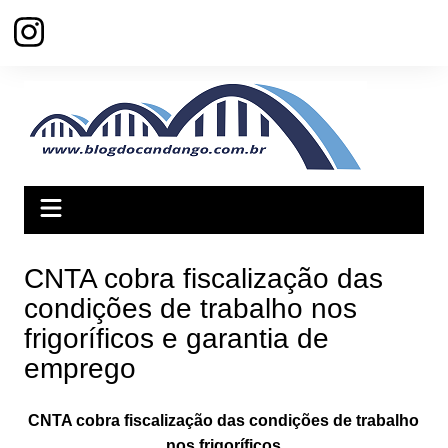
Ir
para
o
conteúdo
CNTA cobra fiscalização das
condições de trabalho nos
frigoríficos e garantia de
emprego
CNTA cobra fiscalização das condições de trabalho
nos frigoríficos