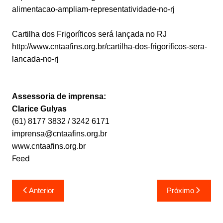
alimentacao-ampliam-representatividade-no-rj
Cartilha dos Frigoríficos será lançada no RJ
http://www.cntaafins.org.br/cartilha-dos-frigorificos-sera-
lancada-no-rj
Assessoria de imprensa:
Clarice Gulyas
(61) 8177 3832 / 3242 6171
imprensa@cntaafins.org.br
www.cntaafins.org.br
Feed
Navegação
Anterior
Próximo
de
Post