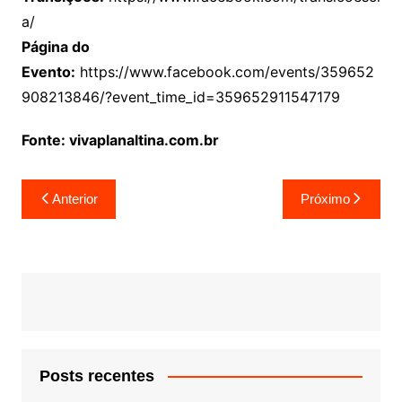
a/
Página do
Evento:
https://www.facebook.com/events/359652
908213846/?event_time_id=359652911547179
Fonte: vivaplanaltina.com.br
Navegação
Anterior
Próximo
de
Post
Posts recentes