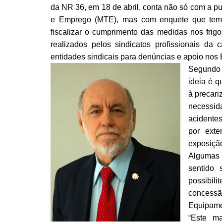
da NR 36, em 18 de abril, conta não só com a pu
e Emprego (MTE), mas com enquete que tem a
fiscalizar o cumprimento das medidas nos frigor
realizados pelos sindicatos profissionais da 
entidades sindicais para denúncias e apoio nos 
Segundo 
ideia é q
à precari
necessid
acidente
por exte
exposiç
Algumas 
sentido 
possibil
concessã
Equipamen
“Este ma