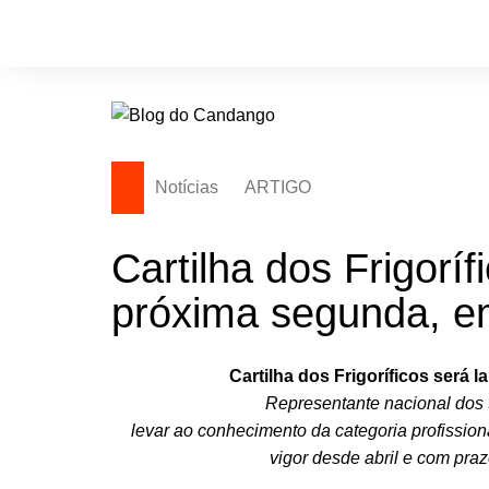
Ir
para
o
conteúdo
Notícias
ARTIGO
Cartilha dos Frigorí
próxima segunda, e
Cartilha dos Frigoríficos será
Representante nacional dos t
levar ao conhecimento da categoria profission
vigor desde abril e com pra