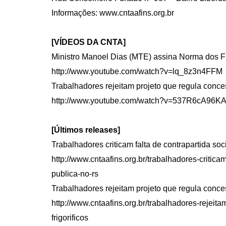
Informações: www.cntaafins.org.br
[VÍDEOS DA CNTA]
Ministro Manoel Dias (MTE) assina Norma dos Fr
http://www.youtube.com/watch?v=lq_8z3n4FFM
Trabalhadores rejeitam projeto que regula conce
http://www.youtube.com/watch?v=537R6cA96K
[Últimos releases]
Trabalhadores criticam falta de contrapartida so
http://www.cntaafins.org.br/trabalhadores-critica
publica-no-rs
Trabalhadores rejeitam projeto que regula conce
http://www.cntaafins.org.br/trabalhadores-rejei
frigorificos