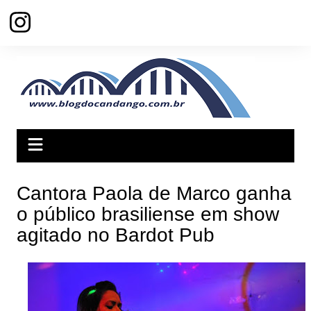
Ir
para
o
conteúdo
Cantora Paola de Marco ganha
o público brasiliense em show
agitado no Bardot Pub