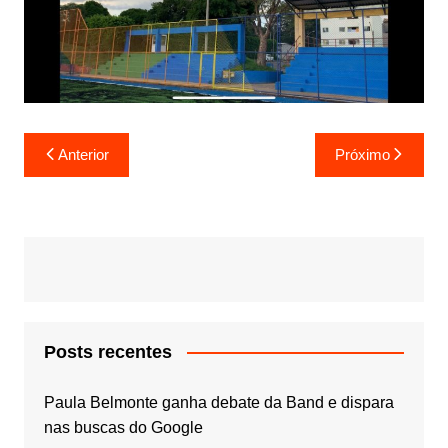
Navegação
Anterior
Próximo
de
Post
Posts recentes
Paula Belmonte ganha debate da Band e dispara
nas buscas do Google