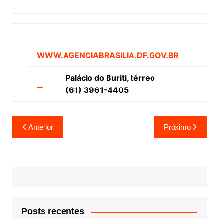
WWW.AGENCIABRASILIA.DF.GOV.BR
Palácio do Buriti, térreo
(61) 3961-4405
Navegação
Anterior
Próximo
de
Post
Posts recentes