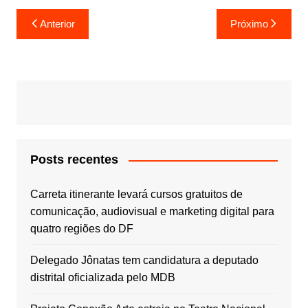
Navegação
Anterior
Próximo
de
Post
Posts recentes
Carreta itinerante levará cursos gratuitos de
comunicação, audiovisual e marketing digital para
quatro regiões do DF
Delegado Jônatas tem candidatura a deputado
distrital oficializada pelo MDB