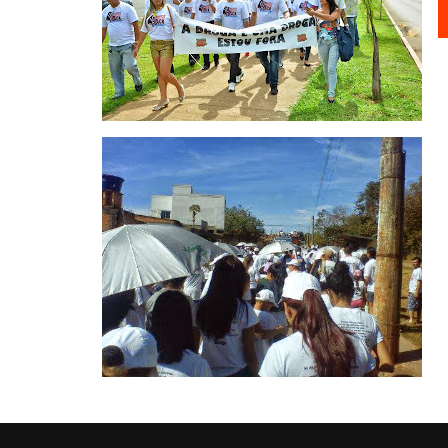
Navegação
de
Post