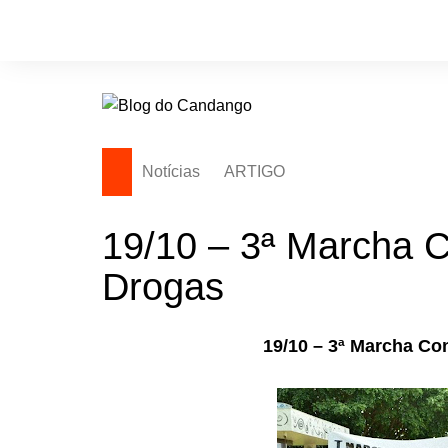
Ir
para
o
conteúdo
Notícias
ARTIGO
19/10 – 3ª Marcha C
Drogas
19/10 – 3ª Marcha Co