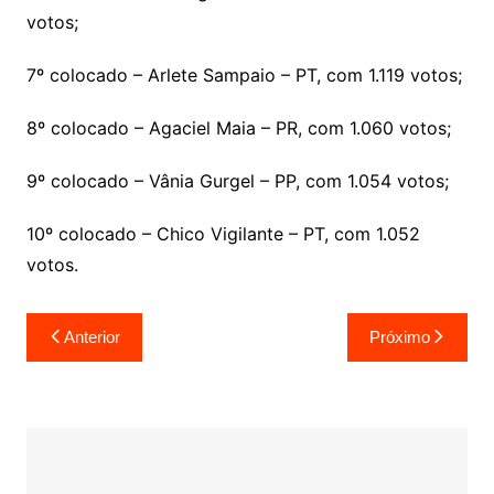
votos;
7º colocado – Arlete Sampaio – PT, com 1.119 votos;
8º colocado – Agaciel Maia – PR, com 1.060 votos;
9º colocado – Vânia Gurgel – PP, com 1.054 votos;
10º colocado – Chico Vigilante – PT, com 1.052
votos.
Navegação
Anterior
Próximo
de
Post