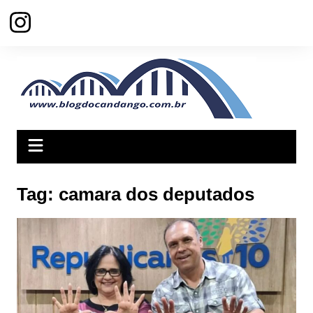
Ir
para
o
conteúdo
Tag:
camara dos deputados